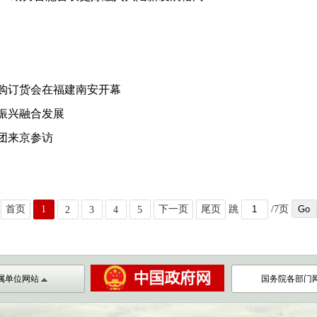
购订货会在福建南安开幕
振兴融合发展
团来京参访
首页
1
下一页
尾页
跳
/7页
2
3
4
5
属单位网站
国务院各部门