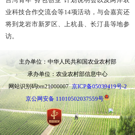
台湾青年“拎包创业”计划说明会以及两岸农
业科技合作交流会等
14
项活动，与会嘉宾还
将到龙岩市新罗区、上杭县、长汀县等地参
访。
主办单位：中华人民共和国农业农村部
承办单位：农业农村部信息中心
网站识别码bm21000007
京ICP备05039419号-2
京公网安备 11010502037559号