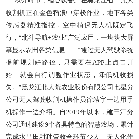
秋分时节，稻谷飘香。在黑龙江省，无人
收割机正在金色稻浪中穿梭作业，地下各类
传感器精准指控，空中植保无人机既定飞
行，“北斗导航+农业”广泛应用，一块块大屏
幕显示农田各类信息……“通过无人驾驶系统
提前规划好路径，只需要在
APP
上点击开
始，就会自行调整作业状态，降低机收损
失。”黑龙江北大荒农业股份有限公司七星分
公司无人驾驶收割机操作员徐靖宇一边用手
机操作一边介绍。自
2019
年以来，建三江分
公司通过建设
9
个各具特色的智慧农场，累计
完成水旱田耕种管收全环节少人、无人化作