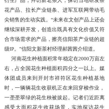
衍生产品；拜访新老茶人，探访当地研发茶
花产品、拉长产业链条、进军互联网带动毛
尖销售的生动实践。“未来在文创产品上还会
继续深耕开发，创造出既具有文化价值又符
合市场需求的产品，擦亮信阳茶产业链的超
级
IP
。”信阳文新茶村经理郝茜茜介绍道。
河南花生种植面积常年稳定在
2000
万亩左
右，占全国花生种植面积四分之一以上。媒
体团成员来到开封市祥符区花生种植基地
时，一辆辆花生收获机正在来回穿梭作业，
一垄垄翠绿的花生秧被拔起。记者们近距离
感受大面积花生收获场景，实地探访花生