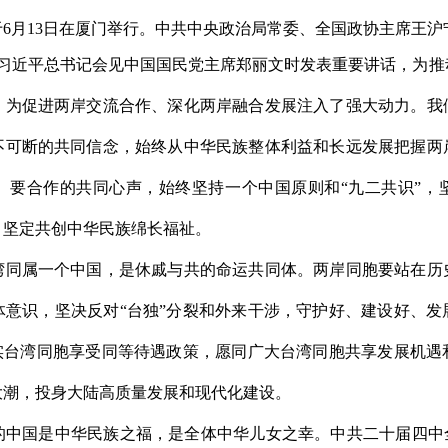
于
6
月
13
日在厦门举行。中共中央政治局常委、全国政协主席王沪
习近平总书记会见中国国民党主席郑丽文时发表重要讲话，为推
，为促进两岸交流合作、深化两岸融合发展注入了强大动力。我
不可断的共同信念，始终从中华民族整体利益和长远发展把握两
、要合作的共同心声，始终坚持一个中国原则和“九二共识”，
，坚定共创中华民族绵长福祉。
湾同属一个中国，是休戚与共的命运共同体。两岸同胞要站在历
体意识，坚决反对“台独”分裂和外来干涉，守护好、建设好、发
落实台湾同胞享受同等待遇政策，愿同广大台湾同胞共享发展机遇
大潮，投身大陆高质量发展和现代化建设。
的中国是中华民族之福，是全体中华儿女之幸。中共二十届四中全