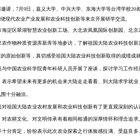
部邀请，
7
月
9
日，嘉义大学、中兴大学、东海大学等台湾学校
20
围绕现代农业产业发展和农业科技创新等来京开展研学交流。
市海淀区翠湖智慧农业创新工场、大北农凤凰国际创新园、北京
家农作物种质资源库新库等地参
访
，了解祖国大陆农业科技创新
展的原始创新等，真切感受祖国大陆农业科技创新取得的成绩成
员与中国农业科学院青年科研人员
开展了
座谈，探讨学习工作经
，表示希望未来有更多的机会来大陆走走看看、到大陆
求学
就业
氛围十分融洽。
员对祖国大陆农业农村发展和农业科技创新有了更直观深刻的认
、对农耕文化、对文明传承有着相同相通的深厚情怀和理念追求
等
十分肯定
，纷纷表示此次农业探索之行体验感拉满、受益良多