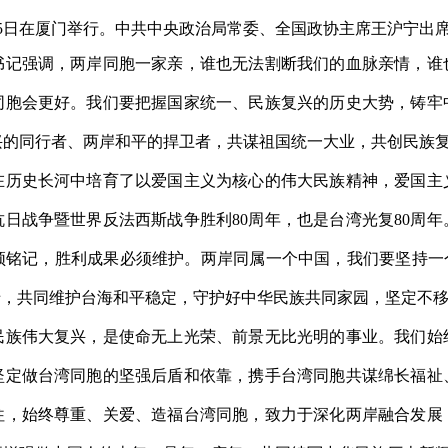
5
日在厦门举行。中共中央政治局常委、全国政协主席王沪宁出
书记强调，两岸同胞一家亲，谁也无法割断我们的血脉亲情，谁
同胞会更好。我们要把握国家统一、民族复兴的历史大势，铸牢
兴的同行者、两岸和平的捍卫者，共谋祖国统一大业，共创民族
在历史长河中培育了以爱国主义为核心的伟大民族精神，爱国主
抗日战争暨世界反法西斯战争胜利
80
周年，也是台湾光复
80
周年
须铭记，胜利成果必须维护。两岸同属一个中国，我们要坚持一个
涉，共同维护台海和平稳定，守护好中华民族共同家园，坚定不
民族伟大复兴，是使命无上光荣、前景无比光明的事业。我们始
坚定做台湾同胞的坚强后盾和依靠，携手台湾同胞共谋绵长福祉
往，始终尊重、关爱、造福台湾同胞，致力于深化两岸融合发展