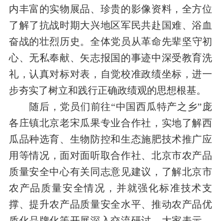
内丰富的实物展品、珍贵的影像资料，全方位
了解了抗战时期大兴地区军民共赴国难、浴血
奋战的
壮烈
历史
。全体党员
从
革命先辈坚守初
心、无私奉献、矢志报国的
事迹中
深受
教育
洗
礼，
认真对标对表，自觉
校准
政绩坐标，进一
步
夯实
了树立和
践行正确政绩观的思想根基。
随后
，
党员们
前往“中国西瓜特产之乡”庞
各庄镇北京老宋瓜果专业合作社，
实
地
了解西
瓜品种选育、
生物防控和生态施肥
技术推广应
用等
情况
，面对面听取合作社、北京市农产品
质量安全中心有关同志意见建议，了解北京市
农产品质量安全情况，并
就强化标准技术支
撑、提升
农产品
质量安全水平、推动
农产品优
质化品牌化
等
开展深入交流研讨
。大家表示，