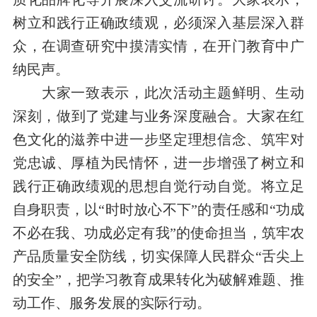
树立和践行正确政绩观，必须深入基层深入群
众，在调查研究中摸清实情，在开门教育中广
纳民声。
大家一致表示，
此次活动
主题鲜明、生动
深刻
，
做到了党建
与业务
深度融合
。
大家在红
色文化的滋养中进一步坚定理想信念、筑牢对
党忠诚、厚植为民情怀，
进一步增强
了树立和
践行
正确
政绩观的思想自觉行动自觉。将
立足
自身职责，以“时时放心不下”的责任感和“功成
不必在我、功成必定有我”的使命担当，
筑牢农
产品质量安全防线，切实保障人民群众“舌尖上
的安全”
，把学习教育成果转化为破解难题、推
动工作、服务发展的实际行动。