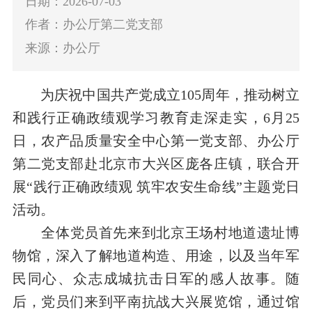
日期：2026-07-03
作者：办公厅第二党支部
来源：办公厅
为
庆祝中国共产党成立
105周年，
推动
树立
和践行正确政绩观学习教育走深走实，
6月25
日，
农产品质量安全中心
第一党支部、
办公厅
第二
党支部
赴北京市大兴区庞各庄镇，联合开
展“践行正确政绩观 筑牢农安生命线”主题党日
活动。
全体
党员
首先来到北京王场村地道遗址博
物馆
，深入了解地道构造、用途，以及当年军
民同心、众志成城抗击日军的感人故事。随
后，党员们来到平南抗战大兴展览馆，通过馆