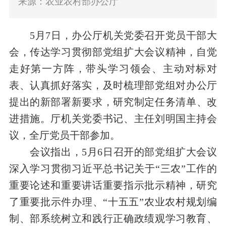
来源：农业农村部办公厅
5
月
7
日，办公厅
机关党委召开
党员
干部大
会，传达学习
贯彻
部党组扩大会议精神，
自觉
走好第一方阵，带头学习领会、主动对标对
表、认真抓好落实
，
及时
梳理
部党组
对办公厅
提出的
新部署新
要求，
研究制定
任务清单
、改
进措施。
厅机关党委书记、主任刘明国主持会
议，全厅党员干部参加。
会议指出，5月6日召开的部党组扩大会议
深入学习贯彻习近平总书记
关于“三农”工作
的
重要论述和重要讲话重要指示批示精神，
研究
了重要
批示件办理、
“十五五”农业农村规划编
制
、
部系统树立和践行正确政绩观学习教育
、