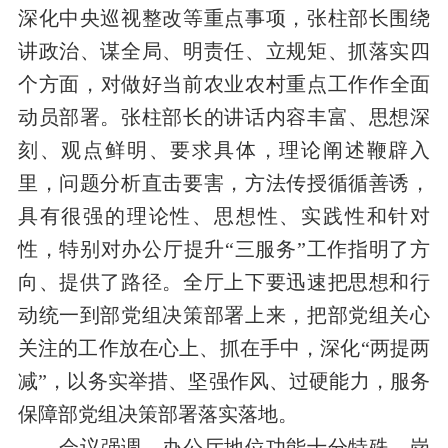
深化中央巡视整改
等重点事项，
张柱部长围绕
讲政治、谋全局、明责任、立规矩、抓落实
四
个方面
，
对
做好
当前农业农村重点
工作
作全面
动员部署
。张柱部长的讲话内容丰富、思想深
刻、观点鲜明、要求具体，理论阐述鞭辟入
里，问题分析直击要害，方法传授循循善诱，
具有很强的理论性、思想性、实践性和针对
性，特别对办公厅提升“三服务”工作指明了方
向、提供了路径。全厅上下
要迅速把思想和行
动统一到部党组决策部署上来，把部党组关心
关注的工作放在心上、抓在手中，
深化“两提两
减”，
以务实举措、坚强作风、过硬能力，服务
保障部党组决策部署落实落地。
会议
强调
，
办公厅地位功能十分特殊，岗