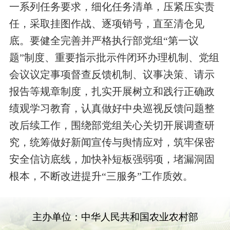
一系列任务要求，细化任务清单，压紧压实责
任，采取挂图作战、逐项销号，直至清仓见
底。要健全完善并严格执行部党
组“第一议
题”制
度、重要指示批示件闭环办理机制、
党组
会议议定事项督查反馈机制
、议事决策、请示
报告等规章制度，扎实开展树立和践行正确政
绩观学习
教育
，认真做好中央巡视
反馈问题
整
改后续工作，围绕部党组关心关切开展调查研
究，统筹做好新闻宣传与舆情应对，筑牢保密
安全信访底线，加快补短板强弱项，堵漏洞固
根本，不断改进提
升“三服务”工
作
质效
。
主办单位：中华人民共和国农业农村部