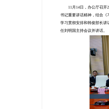
11
月
14
日，办公厅召开2
书记重要讲话精神，结合《
学习贯彻
安排和
韩俊部长讲
任刘明国主持会议
并讲话
。