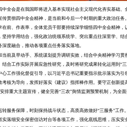
四中全会是在我国即将进入基本实现社会主义现代化夯实基础、
宣传贯彻四中全会精神，是当前和今后一个时期的重大政治任务
学在前、作表率，全体党员干部要持续深学细悟四中全会精神，
，坚持学用结合，强化政治统领系统学、突出重点往深里学、结
务深度融合
，推动各项重点任务落实落地
。
和当前及早动手、系统谋划提升调研实效
，结合中央精神学习贯
、结合工作实际开展应急性研究，
及时将研究成果转化运用到
“三
中心工作强化督促引导，以习近平总书记重要指示批示落实为引
效考核为导向，发挥好落实《建议》指挥棒作用。要守正创新提高
划安排重大主题宣传，健全完
善“三农”舆情监测预警机制，为全面
。
运转服务保障，时刻保持战斗状态，高质高效做好“三服务”工作
抓实落细安全保密信访
对台等各项工作
，强化底线思维，压实安