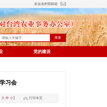
农业农村部邮箱
搜索
业
党的建设
）学习会
：
大
中
小
】
打印本页