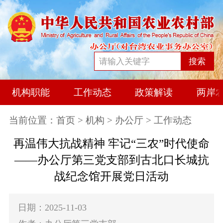
搜索
机构职能
工作动态
政策解读
两岸
当前位置：
首页
>
机构
>
办公厅
> 工作动态
再温伟大抗战精神 牢记“三农”时代使命
——办公厅第三党支部到古北口长城抗
战纪念馆开展党日活动
日期：2025-11-03