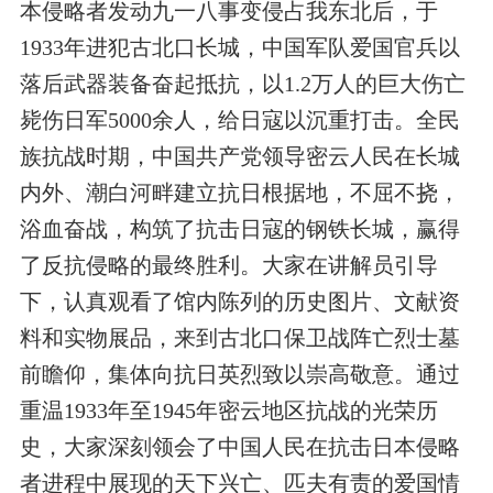
本侵略者发动九一八事变侵占我东北后，于
1933年进犯古北口长城，中国军队爱国官兵以
落后武器装备奋起抵抗，以1.2万人的巨大伤亡
毙伤日军5000余人，给日寇以沉重打击。全民
族抗战时期，中国共产党领导密云人民在长城
内外、潮白河畔建立抗日根据地，不屈不挠，
浴血奋战，构筑了抗击日寇的钢铁长城，赢得
了反抗侵略的最终胜利。大家在讲解员引导
下，认真观看了馆内陈列的历史图片、文献资
料和实物展品，来到古北口保卫战阵亡烈士墓
前瞻仰，集体向抗日英烈致以崇高敬意。通过
重温1933年至1945年密云地区抗战的光荣历
史，大家深刻领会了中国人民在抗击日本侵略
者进程中展现的天下兴亡、匹夫有责的爱国情