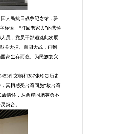
中国人民抗日战争纪念馆，驻
字标语、“打回老家去”的悲愤
解人员，党员干部遍览此次展
平型关大捷、百团大战，再到
为国家生存而战、为民族复兴
的
453
件文物和
387
张珍贵历史
，真切感受台湾同胞“救台湾
的民族情怀，从两岸同胞英勇不
心灵契合。