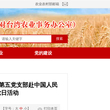
农业农村部邮箱
搜索
业
党的建设
第五党支部赴中国人民
党日活动
【字号：
大
中
小
】
打印本页