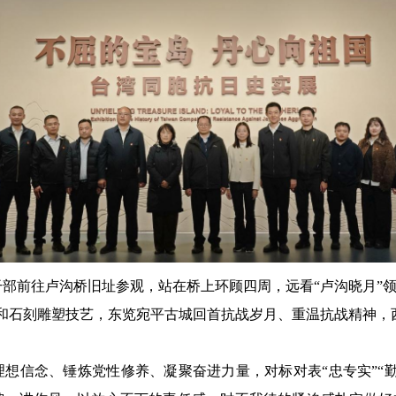
部前往卢沟桥旧址参观，站在桥上环顾四周，远看“卢沟晓月”领
术和石刻雕塑技艺，东览宛平古城回首抗战岁月、重温抗战精神，
想信念、锤炼党性修养、凝聚奋进力量，对标对表“忠专实”“