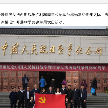
争暨世界反法西斯战争胜利
80
周年和纪念台湾光复
80
周年之际，
卢沟桥旧址开展联学共建主题党日活动。