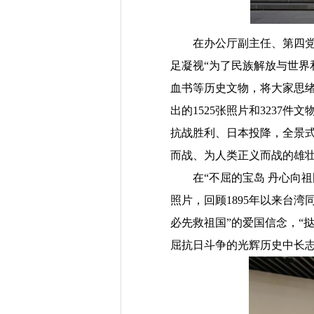
在办公厅副主任、第四
足凝视“为了民族解放与世界
血书等历史文物，将大家思
出的
1525
张照片和
3237
件文
抗战胜利、日本投降，全景
而战、为人类正义而战的雄
在“不屈的宝岛 丹心向
照片，回顾
1895
年以来台湾
必先救祖国”的爱国信念，“
屈抗日斗争的光辉历史中长