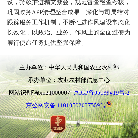
设，
持
续推进精文
减会，规范督查检查考核，
巩固政务
APP清
理整合成果，
深化
与司局结对
跟踪服务工作机制，不断
推进作风建设常态化
长效化，
以政治、业务、作风上的全面过硬为
履行使命任务提供坚强保障。
主办单位：中华人民共和国农业农村部
承办单位：农业农村部信息中心
网站识别码bm21000007
京ICP备05039419号-2
京公网安备 11010502037559号