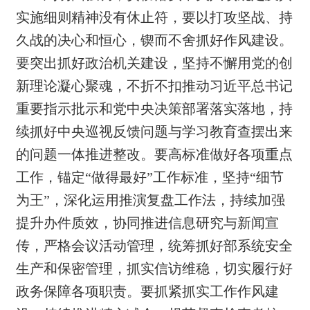
实施细则精神没有休止符，要
以打攻坚战、持
久战的决心和恒心
，锲而不舍抓好作风建设。
要
突出抓好政治机关建设
，
坚持不懈
用党的创
新理论凝心聚
魂，
不折不扣推动习近平总书记
重要指示批示和党中央决策部署落实落地
，
持
续抓好中央巡视反馈问题
与学习教育查摆出来
的问题一体推进整改。要
高标准做好各项重点
工作
，
锚
定“做得最好”工作标准，坚持“细节
为王”，深化运用推演复盘工作法
，持续加强
提升办件质效
，
协同推进信息研究与新闻宣
传，
严格会议活动管理
，
统筹
抓好
部系统安全
生产
和保密
管理，
抓实信访维稳，切实履行好
政务保障各项职责。
要抓紧抓实工作作风建