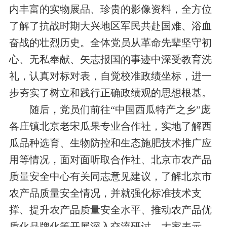
内丰富的实物展品、珍贵的影像资料，全方位
了解了抗战时期大兴地区军民共赴国难、浴血
奋战的
壮烈
历史
。全体党员
从
革命先辈坚守初
心、无私奉献、矢志报国的
事迹中
深受
教育
洗
礼，
认真对标对表，自觉
校准
政绩坐标，进一
步
夯实
了树立和
践行正确政绩观的思想根基。
随后
，
党员们
前往“中国西瓜特产之乡”庞
各庄镇北京老宋瓜果专业合作社，
实
地
了解西
瓜品种选育、
生物防控和生态施肥
技术推广应
用等
情况
，面对面听取合作社、北京市农产品
质量安全中心有关同志意见建议，了解北京市
农产品质量安全情况，并
就强化标准技术支
撑、提升
农产品
质量安全水平、推动
农产品优
质化品牌化
等
开展深入交流研讨
。大家表示，