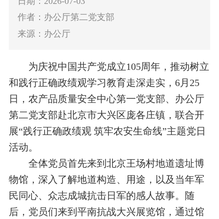
日期：2026-07-03
作者：办公厅第二党支部
来源：办公厅
为
庆祝中国共产党成立
105周年，
推动
树立
和践行正确政绩观学习教育走深走实，
6月25
日，
农产品质量安全中心
第一党支部、
办公厅
第二
党支部
赴北京市大兴区庞各庄镇，联合开
展“践行正确政绩观 筑牢农安生命线”主题党日
活动。
全体
党员
首先来到北京王场村地道遗址博
物馆
，深入了解地道构造、用途，以及当年军
民同心、众志成城抗击日军的感人故事。随
后，党员们来到平南抗战大兴展览馆，通过馆