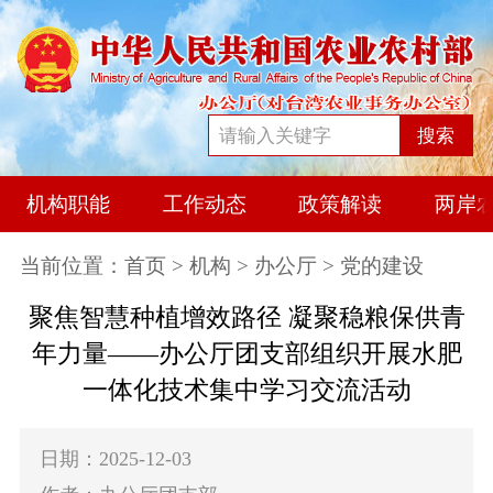
搜索
机构职能
工作动态
政策解读
两岸
当前位置：
首页
>
机构
>
办公厅
> 党的建设
聚焦智慧种植增效路径 凝聚稳粮保供青
年力量——办公厅团支部组织开展水肥
一体化技术集中学习交流活动
日期：2025-12-03