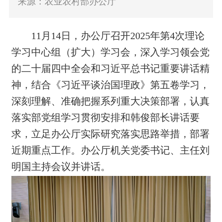
来源：农业农村部办公厅
11
月
14
日，办公厅召开2025年第
4
次理论
学习中心组（扩大）学习会，深入学习领会党
的二十届四中全会和习近平总书记重要讲话精
神，结合《习近平谈治国理政》第五卷学习，
深刻理解、准确把握系列重大决策部署，认真
落实部党组学习贯彻
安排和
韩俊部长讲话要
求，立足办公厅实际研究落实思路举措
，
部署
近期重点工作
。办公厅机关党委书记、主任刘
明国主持会议
并讲话
。