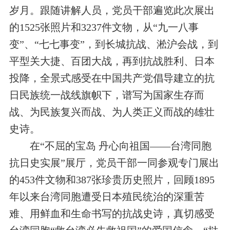
岁月。跟随讲解人员，党员干部遍览此次展出
的
1525
张照片和
3237
件文物，从“九一八事
变”、“七七事变”，到长城抗战、淞沪会战，到
平型关大捷、百团大战，再到抗战胜利、日本
投降，全景式感受在中国共产党倡导建立的抗
日民族统一战线旗帜下，谱写为国家生存而
战、为民族复兴而战、为人类正义而战的雄壮
史诗。
在“不屈的宝岛 丹心向祖国——台湾同胞
抗日史实展”展厅，党员干部一同参观专门展出
的
453
件文物和
387
张珍贵历史照片，回顾
1895
年以来台湾同胞遭受日本殖民统治的深重苦
难、用鲜血和生命书写的抗战史诗，真切感受