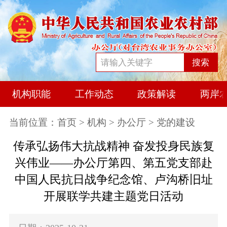
搜索
机构职能
工作动态
政策解读
两岸
当前位置：
首页
>
机构
>
办公厅
> 党的建设
传承弘扬伟大抗战精神 奋发投身民族复
兴伟业——办公厅第四、第五党支部赴
中国人民抗日战争纪念馆、卢沟桥旧址
开展联学共建主题党日活动